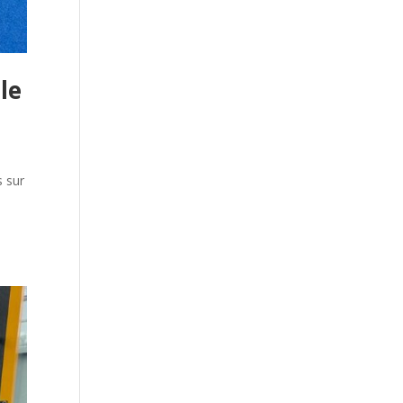
le
s sur