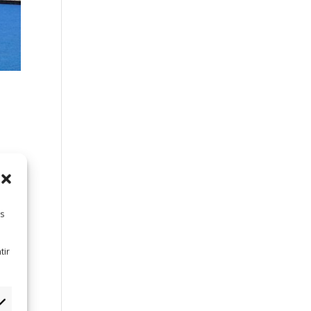
et la
ue
es
tir