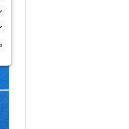
tistiques
rketing
es