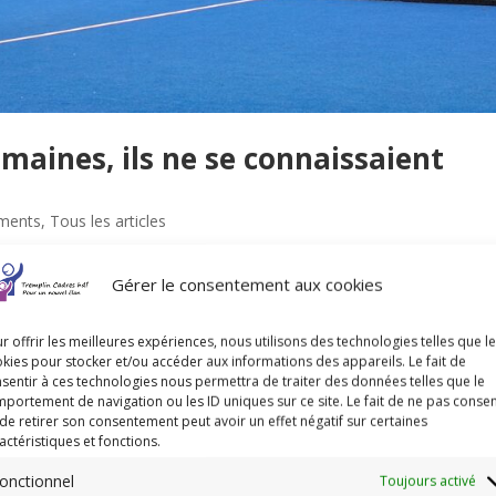
emaines, ils ne se connaissaient
ments
,
Tous les articles
f, lors d’ateliers collectifs puis d’ateliers thématiques, où l’échange 
Gérer le consentement aux cookies
miers liens. Pourtant, c’est autour d’une passion commune, le padel, q
r offrir les meilleures expériences, nous utilisons des technologies telles que l
kies pour stocker et/ou accéder aux informations des appareils. Le fait de
sentir à ces technologies nous permettra de traiter des données telles que le
portement de navigation ou les ID uniques sur ce site. Le fait de ne pas consen
de retirer son consentement peut avoir un effet négatif sur certaines
actéristiques et fonctions.
onctionnel
Toujours activé