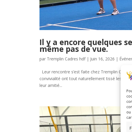
Il y a encore quelques s
même pas de vue.
par
Tremplin Cadres hdf
|
Juin 16, 2026
|
Événe
Leur rencontre s’est faite chez Tremplin Cadres hd
convivialité ont tout naturellement tissé les pre
leur amitié...
Pou
coo
con
com
ou 
car
F