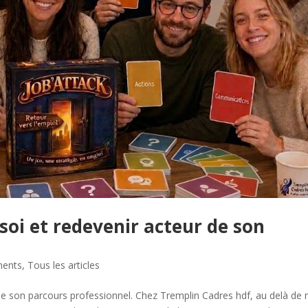
soi et redevenir acteur de son
ments
,
Tous les articles
de son parcours professionnel. Chez Tremplin Cadres hdf, au delà de 