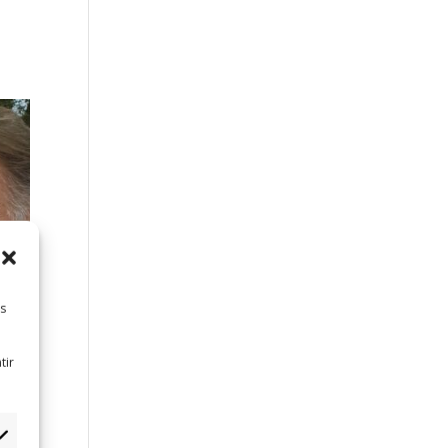
es
tir