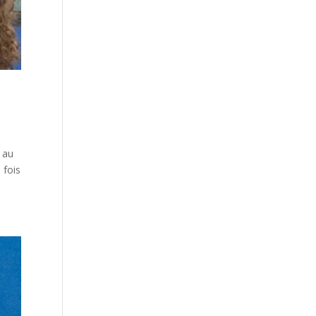
 au
 fois