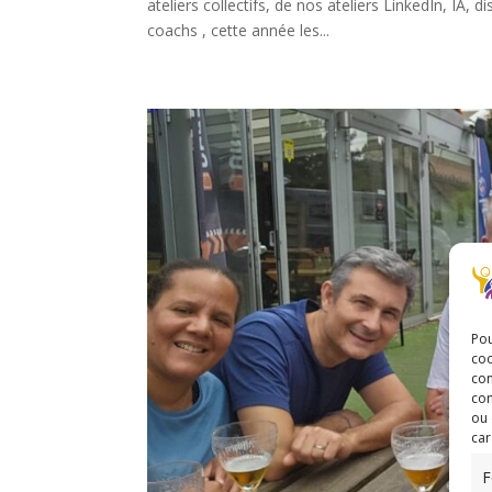
ateliers collectifs, de nos ateliers LinkedIn, I
coachs , cette année les...
Pou
coo
con
com
ou 
car
F