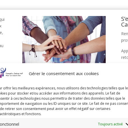
S’
qui
Ca
x
e,
Ren
prof
au
App
ret
e
Dev
nos
Gérer le consentement aux cookies
fon
Cad
ar
pro
r offrir les meilleures expériences, nous utilisons des technologies telles que l
kies pour stocker et/ou accéder aux informations des appareils. Le fait de
soc
sentir à ces technologies nous permettra de traiter des données telles que le
adh
portement de navigation ou les ID uniques sur ce site. Le fait de ne pas consen
qui
de retirer son consentement peut avoir un effet négatif sur certaines
d’e
actéristiques et fonctions.
onctionnel
Toujours activé
Tre