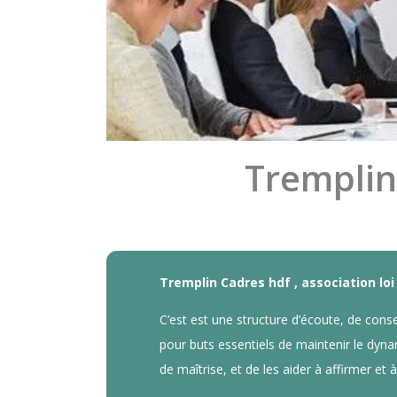
Tremplin
Tremplin Cadres hdf , association loi
C’est est une structure d’écoute, de con
pour buts essentiels de maintenir le dyn
de maîtrise, et de les aider à affirmer et 