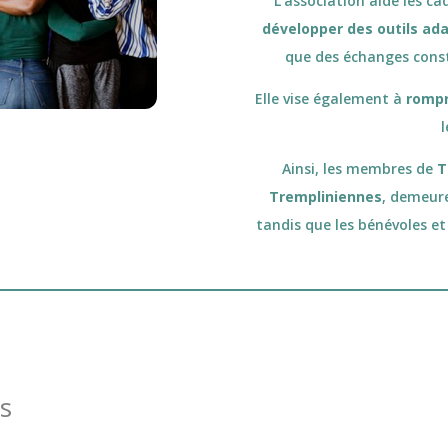
L’association aide les ca
développer des outils ada
que des échanges constr
Elle vise également à
rompr
Ainsi, les membres de
T
Trempliniennes
, demeure
tandis que les bénévoles e
s