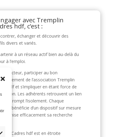
engager avec Tremplin
dres hdf, c’est :
contrer, échanger et découvrir des
ils divers et variés.
artenir à un réseau actif bien au-delà du
our à l’emploi.
enir acteur, participer au bon
ctionnement de l’association Tremplin
res hdf et s’impliquer en étant force de
position. Les adhérents retrouvent un lien
es
ial qui rompt l’isolement. Chaque
érent bénéficie d’un dispositif sur mesure
tir
 dynamise efficacement sa recherche
mploi.
mplin Cadres hdf est en étroite