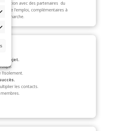
laboration avec des partenaires du
ché de l’emploi, complémentaires à
tistiques
re démarche.
rketing
es
eur
projet.
roupe.
l’isolement.
succès.
ltiplier les contacts.
 membres.