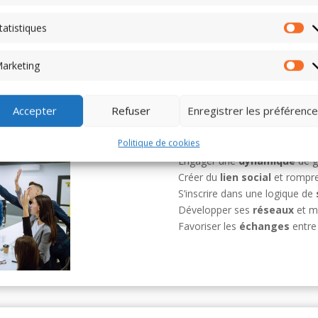
col
mar
tatistiques
Sta
not
arketing
Ma
Accepter
Refuser
Enregistrer les préférenc
Politique de cookies
Aider les cadres à constituer l
Engager une
dynamique
de g
Créer du
lien social
et rompre 
S’inscrire dans une logique de
Développer ses
réseaux
et mu
Favoriser les
échanges
entre