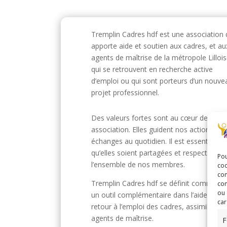
Tremplin Cadres hdf est une association 
apporte aide et soutien aux cadres, et au
agents de maîtrise de la métropole Lillois
qui se retrouvent en recherche active
d’emploi ou qui sont porteurs d’un nouve
projet professionnel.
Des valeurs fortes sont au cœur de notr
association. Elles guident nos actions et 
échanges au quotidien. Il est essentiel
qu’elles soient partagées et respectées p
Pou
l’ensemble de nos membres.
coo
con
Tremplin Cadres hdf se définit comme
com
ou 
un outil complémentaire dans l’aide au
car
retour à l’emploi des cadres, assimilés et
agents de maîtrise.
F