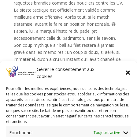
raquettes brandies comme des boucliers contre les UV.
La sieste tactique est officiellement validée comme
meilleure arme offensive. Après tout, si le match
s’éternise, autant le faire en position horizontale. 😅
Fabien, lui, a marqué l’histoire du padel (et
accessoirement celle du badminton, sans le savoir).
Son coup mythique air ball au filet restera à jamais
gravé dans les mémoires : un coup si doux, si aéré, si…
immatériel, qu’on a cru un instant qu’il avait changé de
sport.
Gérer le consentement aux
« C’est une nouvelle technique, les gars : le service en
cookies
apesanteur. »
Le filet, lui, n’a même pas bronché. Preuve que même
Pour offrir les meilleures expériences, nous utilisons des technologies
telles que les cookies pour stocker et/ou accéder aux informations des
les accessoires du court étaient trop sonnés pour
appareils. Le fait de consentir à ces technologies nous permettra de
réagir.
traiter des données telles que le comportement de navigation ou les ID
Six guerriers du padel donc, raquettes en main et
uniques sur ce site. Le fait de ne pas consentir ou de retirer son
sourires aux lèvres… ou presque.
consentement peut avoir un effet négatif sur certaines caractéristiques
et fonctions.
Alignés comme des sardines en boîte, mais avec
moins de cohésion et plus de sueur, nous voilà
Fonctionnel
Toujours activé
plongés dans une réunion de crise :