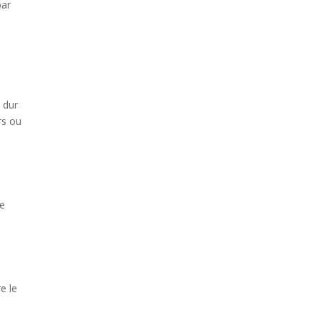
par
 dur
rs ou
Ce
e le