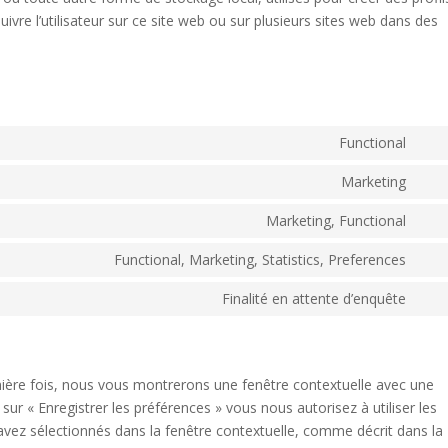
 suivre l’utilisateur sur ce site web ou sur plusieurs sites web dans des
Functional
Con
to
Marketing
Con
serv
to
Marketing, Functional
wor
Con
serv
to
Functional, Marketing, Statistics, Preferences
you
Con
serv
to
Finalité en attente d’enquête
fac
Con
serv
to
link
serv
dive
mière fois, nous vous montrerons une fenêtre contextuelle avec une
sur « Enregistrer les préférences » vous nous autorisez à utiliser les
avez sélectionnés dans la fenêtre contextuelle, comme décrit dans la