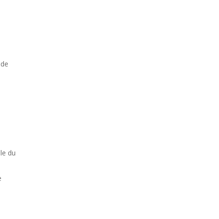
 de
le du
e