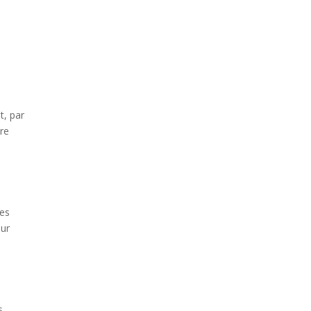
.
t, par
re
ies
our
s