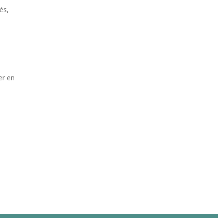
és,
er en