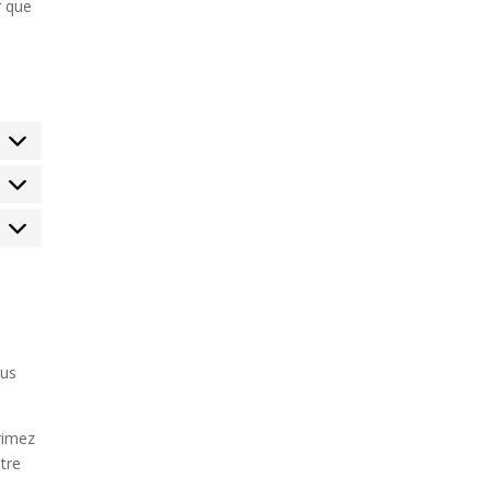
r que
tatistiques
arketing
lus
rimez
tre