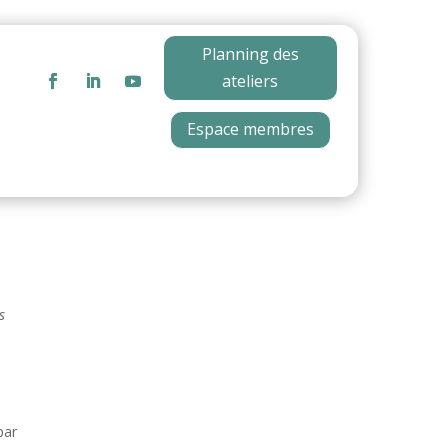
Planning des
ateliers
Espace membres
s
par