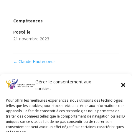
Compétences
Posté le
21 novembre 2023
←
Claude Hautecoeur
Gérer le consentement aux
Articles récents
cookies
Un atelier inspirant avec Tremplin Cadres hdf !
6 août
2026
Pour offrir les meilleures expériences, nous utilisons des technologies
telles que les cookies pour stocker et/ou accéder aux informations des
Quand le padel devient bien plus qu’un sport…
4 août
appareils. Le fait de consentir à ces technologies nous permettra de
2026
traiter des données telles que le comportement de navigation ou les ID
uniques sur ce site. Le fait de ne pas consentir ou de retirer son
Accompagner, structurer, réussir !
3 août 2026
consentement peut avoir un effet négatif sur certaines caractéristiques
Le padel, ou l’art de souffrir avec le sourire
28 juillet
et fonctions.