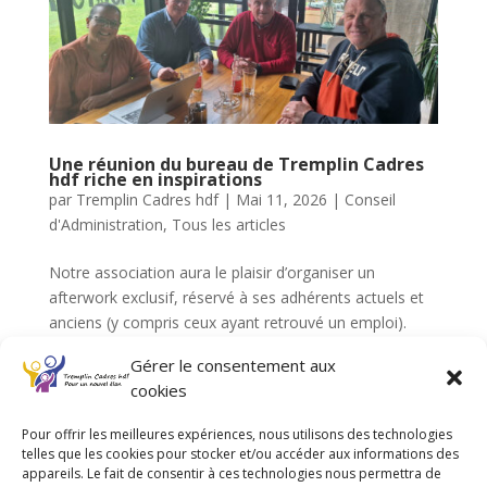
Une réunion du bureau de Tremplin Cadres
hdf riche en inspirations
par
Tremplin Cadres hdf
|
Mai 11, 2026
|
Conseil
d'Administration
,
Tous les articles
Notre association aura le plaisir d’organiser un
afterwork exclusif, réservé à ses adhérents actuels et
anciens (y compris ceux ayant retrouvé un emploi).
L’objectif ? Créer un moment de détente et de
Gérer le consentement aux
connexion, loin du cadre traditionnel de la recherche
cookies
d’emploi....
Pour offrir les meilleures expériences, nous utilisons des technologies
telles que les cookies pour stocker et/ou accéder aux informations des
appareils. Le fait de consentir à ces technologies nous permettra de