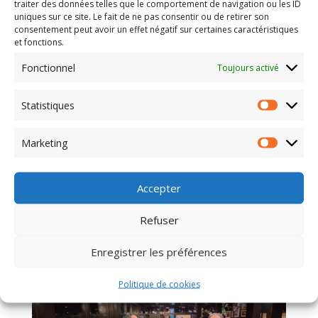
traiter des données telles que le comportement de navigation ou les ID
uniques sur ce site. Le fait de ne pas consentir ou de retirer son
consentement peut avoir un effet négatif sur certaines caractéristiques
et fonctions.
Fonctionnel
Toujours activé
Un Conseil d’Administration renouvelé,
dynamique et engagé pour renforcer la
cohésion et porter une vision commune.
par
Tremplin Cadres hdf
|
Avr 17, 2026
|
Conseil
Statistiques
Statisti
d'Administration
,
Tous les articles
Marketing
Marketi
Le Conseil d’Administration de Tremplin Cadres hdf
s’est réuni lors d’une séance de travail intense,
marquée par des échanges constructifs et des
Accepter
décisions stratégiques. Cette réunion a permis de faire
avancer les priorités de l’association et de poser les
Refuser
bases...
Enregistrer les préférences
Politique de cookies