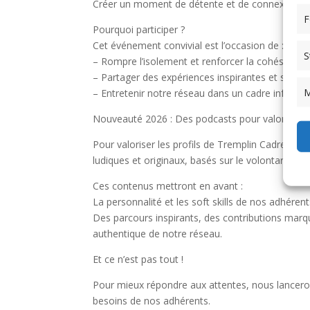
Créer un moment de détente et de connexion, loi
F
Pourquoi participer ?
Cet événement convivial est l’occasion de :
S
– Rompre l’isolement et renforcer la cohésion 
– Partager des expériences inspirantes et stimul
M
– Entretenir notre réseau dans un cadre informe
Nouveauté 2026 : Des podcasts pour valoriser n
Pour valoriser les profils de Tremplin Cadres hd
ludiques et originaux, basés sur le volontariat, d
Ces contenus mettront en avant :
La personnalité et les soft skills de nos adhérents
Des parcours inspirants, des contributions marqu
authentique de notre réseau.
Et ce n’est pas tout !
Pour mieux répondre aux attentes, nous lanceron
besoins de nos adhérents.