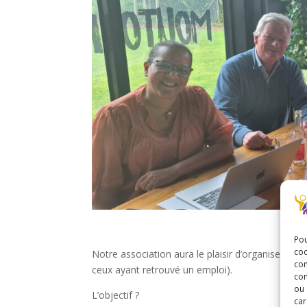
Pou
coo
Notre association aura le plaisir d’organiser un 
con
ceux ayant retrouvé un emploi).
com
ou 
L’objectif ?
car