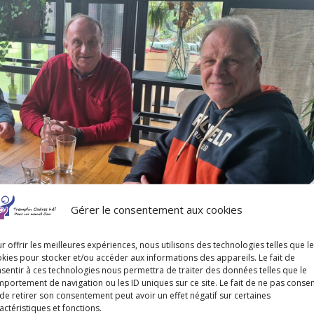
Gérer le consentement aux cookies
r offrir les meilleures expériences, nous utilisons des technologies telles que l
kies pour stocker et/ou accéder aux informations des appareils. Le fait de
afterwork exclusif, réservé à ses adhérents actuels et anciens (y compr
sentir à ces technologies nous permettra de traiter des données telles que le
portement de navigation ou les ID uniques sur ce site. Le fait de ne pas consen
de retirer son consentement peut avoir un effet négatif sur certaines
actéristiques et fonctions.