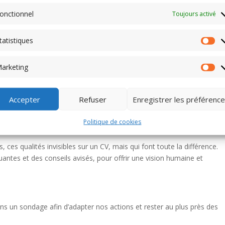
n du cadre traditionnel de la recherche d’emploi.
onctionnel
Toujours activé
tatistiques
de notre communauté.
Sta
er de nouvelles synergies.
arketing
l, sous le signe de la bonne humeur et du partage.
Ma
os adhérents !
Accepter
Refuser
Enregistrer les préférenc
f auprès des recruteurs, nous lancerons une série de podcasts vidéo,
iffusés sur nos réseaux.
Politique de cookies
, ces qualités invisibles sur un CV, mais qui font toute la différence.
antes et des conseils avisés, pour offrir une vision humaine et
s un sondage afin d’adapter nos actions et rester au plus près des