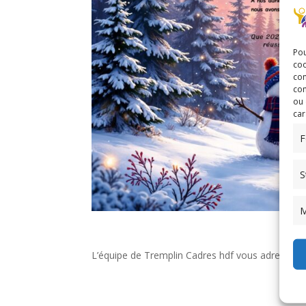
Pou
coo
con
com
ou 
car
F
S
M
L’équipe de Tremplin Cadres hdf vous adresse se