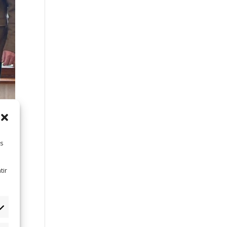
es
tir