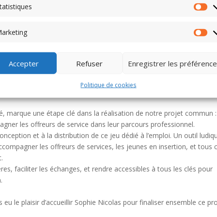
tatistiques
Sta
arketing
Ma
Accepter
Refuser
Enregistrer les préférenc
de Tremplin Cadres hdf se sont réunis pour un moment particulièreme
Politique de cookies
ar la Fondation Adecco, représentée par Sophie Nicolas Quiquerez,
gé, marque une étape clé dans la réalisation de notre projet commun :
gner les offreurs de service dans leur parcours professionnel.
eption et à la distribution de ce jeu dédié à l’emploi. Un outil ludiq
ccompagner les offreurs de services, les jeunes en insertion, et tous 
.
res, faciliter les échanges, et rendre accessibles à tous les clés pour
.
eu le plaisir d’accueillir Sophie Nicolas pour finaliser ensemble ce pro