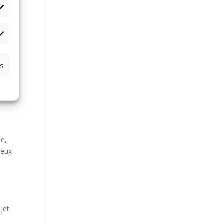
tistiques
rketing
es
nt
ue,
ceux
jet.