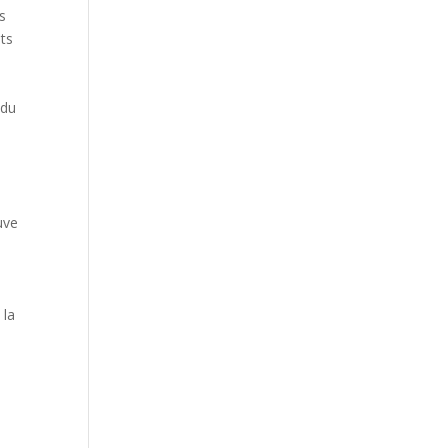
s
ets
 du
euve
 la