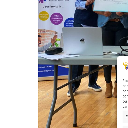
Pou
coo
con
com
ou 
car
F