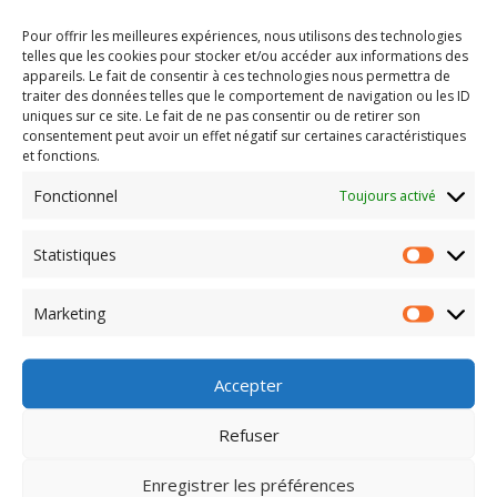
Briser l’isolement et partager des expériences
Pour offrir les meilleures expériences, nous utilisons des technologies
authentiques.
telles que les cookies pour stocker et/ou accéder aux informations des
Tisser des liens d’amitié et de confiance, au-delà du
appareils. Le fait de consentir à ces technologies nous permettra de
simple réseau professionnel.
traiter des données telles que le comportement de navigation ou les ID
Retrouver motivation et confiance en soi, grâce à un
uniques sur ce site. Le fait de ne pas consentir ou de retirer son
consentement peut avoir un effet négatif sur certaines caractéristiques
soutien moral constant et des échanges enrichissants.
et fonctions.
Ces moments de partage sont essentiels pour
surmonter les défis ensemble et avancer vers de
Fonctionnel
Toujours activé
nouvelles opportunités professionnelles, portés par la
force du collectif.
Statistiques
Statisti
Un grand merci à tous pour votre présence et votre
Marketing
Marketi
enthousiasme !
Votre participation est la preuve vivante que la force
Accepter
d’un réseau réside dans la qualité des liens qui le
composent.
Continuons à grandir, à nous inspirer
Refuser
et à avancer, ensemble.
Enregistrer les préférences