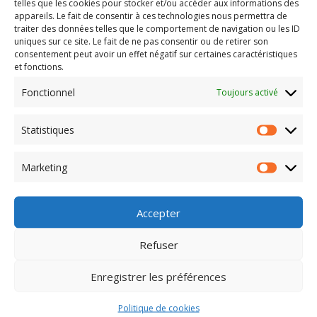
La prise de parole se fait debout, face au groupe, et
telles que les cookies pour stocker et/ou accéder aux informations des
appareils. Le fait de consentir à ces technologies nous permettra de
suit une structure claire :
traiter des données telles que le comportement de navigation ou les ID
Une accroche pour capter l’attention.
uniques sur ce site. Le fait de ne pas consentir ou de retirer son
Un message principal, expliqué avec précision.
consentement peut avoir un effet négatif sur certaines caractéristiques
Une conclusion marquante pour laisser une impression
et fonctions.
durable.
Fonctionnel
Toujours activé
Le langage, un outil puissant à maîtriser
50 % verbal : articulation, rythme et modulation de la
Statistiques
voix.
Statisti
50 % non verbal : posture, sourire, regard et gestes.
Un apprentissage continu pour progresser
Marketing
Marketi
Après chaque passage, une phase d’analyse permettra
à chacun de
s’améliorer en vue des prochains
Accepter
entretiens.
Refuser
Enregistrer les préférences
Politique de cookies