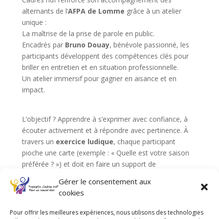
alternants de l’
AFPA
de Lomme
grâce à un atelier
unique :
La maîtrise de la prise de parole en public.
Encadrés par
Bruno Douay
, bénévole passionné, les
participants développent des compétences clés pour
briller en entretien et en situation professionnelle.
Un atelier immersif pour gagner en aisance et en
impact.
L’objectif ? Apprendre à s’exprimer avec confiance, à
écouter activement et à répondre avec pertinence. À
travers un
exercice ludique
, chaque participant
pioche une carte (exemple : « Quelle est votre saison
préférée ? ») et doit en faire un support de
communication percutant. Après chaque prise de
Gérer le consentement aux
parole, les retours des autres participants révèlent des
cookies
qualités insoupçonnées : « Joie, vivant, rayonnant ».
Une méthode structurée pour captiver son auditoire.
Pour offrir les meilleures expériences, nous utilisons des technologies