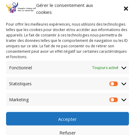
À travers des entretiens individuels, nous avons
Gérer le consentement aux
présenté notre mission avec enthousiasme : offrir aux
cookies
cadres en transition un accompagnement
personnalisé, leur redonner confiance, valoriser leurs
Pour offrir les meilleures expériences, nous utilisons des technologies
compétences.
telles que les cookies pour stocker et/ou accéder aux informations des
appareils. Le fait de consentir à ces technologies nous permettra de
L’intérêt suscité auprès des candidats a confirmé la
traiter des données telles que le comportement de navigation ou les ID
pertinence de notre démarche. Les échanges avec les
uniques sur ce site. Le fait de ne pas consentir ou de retirer son
offreurs de services ont été très encourageants,
consentement peut avoir un effet négatif sur certaines caractéristiques
et fonctions.
mettant en avant la complémentarité de nos actions,
la force de notre réseau et l’efficacité de notre
Fonctionnel
Toujours activé
accompagnement.
Parce que chaque talent mérite une nouvelle
Statistiques
opportunité, nous poursuivons notre engagement pour
Statisti
faire évoluer les regards sur l’emploi des 50+ et
démontrer que l’expérience constitue un véritable levier
Marketing
Marketi
de performance pour les entreprises.
Un grand merci à l’équipe de Impulsions Métropole Sud
Accepter
et Compétences et Emplois pour leur accueil, leur
confiance et leur engagement en faveur de l’emploi.
Refuser
Ensemble, continuons à construire des passerelles