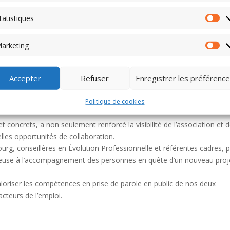
tatistiques
Sta
arketing
Ma
adhérents de Tremplin Cadres hdf, ont eu l’honneur de présenter la
Accepter
Refuser
Enregistrer les préférenc
e de l’agence France Travail de Lille Vaucanson.
 mettre en lumière l’engagement de Tremplin Cadres auprès des cadres 
Politique de cookies
t concrets, a non seulement renforcé la visibilité de l’association et 
lles opportunités de collaboration.
ourg, conseillères en Évolution Professionnelle et référentes cadres, 
précieuse à l’accompagnement des personnes en quête d’un nouveau proj
valoriser les compétences en prise de parole en public de nos deux
acteurs de l’emploi.