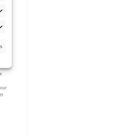
tistiques
rketing
es
en
de
pour
et