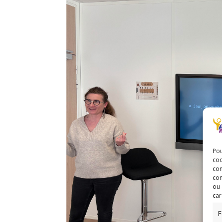
Pou
coo
con
com
ou 
car
F