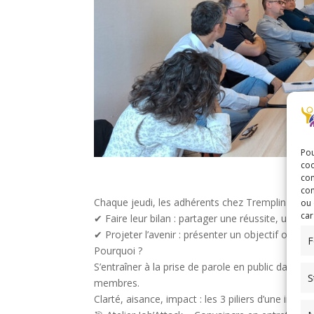
Pou
coo
con
com
Chaque jeudi, les adhérents chez Tremplin Cadres 
ou 
car
✔ Faire leur bilan : partager une réussite, un a
✔ Projeter l’avenir : présenter un objectif ou une
F
Pourquoi ?
S’entraîner à la prise de parole en public dans un
S
membres.
Clarté, aisance, impact : les 3 piliers d’une inter