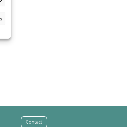
rketing
es
r :
Contact