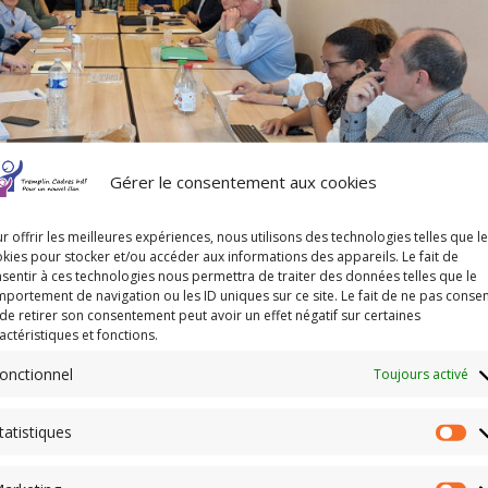
Gérer le consentement aux cookies
r offrir les meilleures expériences, nous utilisons des technologies telles que l
kies pour stocker et/ou accéder aux informations des appareils. Le fait de
sentir à ces technologies nous permettra de traiter des données telles que le
portement de navigation ou les ID uniques sur ce site. Le fait de ne pas consen
hdf s’expriment lors d’un tour de table interactif pour :
de retirer son consentement peut avoir un effet négatif sur certaines
actéristiques et fonctions.
pprentissage ou une action marquante de la semaine écoulée.
 étape clé pour la semaine à venir.
onctionnel
Toujours activé
 cadre bienveillant et stimulant, tout en renforçant les liens entre
tatistiques
Sta
vention réussie… et d’un entretien convaincant !