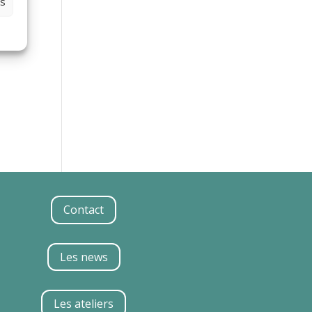
es
 ce
Contact
Les news
Les ateliers