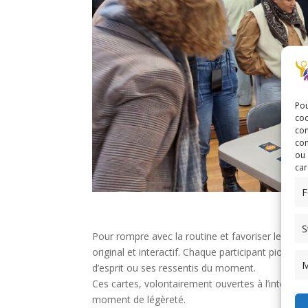
Pou
coo
con
com
ou 
car
F
S
Pour rompre avec la routine et favoriser les éc
original et interactif. Chaque participant pioche 
M
d’esprit ou ses ressentis du moment.
Ces cartes, volontairement ouvertes à l’interpré
moment de légèreté.