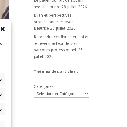
Le padel, ou l’art de souffrir
avec le sourire
28 juillet 2026
Bilan et perspectives
professionnelles avec
Béatrice
27 juillet 2026
Reprendre confiance en soi et
redevenir acteur de son
es
parcours professionnel.
25
juillet 2026
tir
Thèmes des articles :
Catégories
tistiques
able
état
rketing