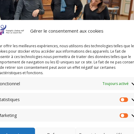
Gérer le consentement aux cookies
r offrir les meilleures expériences, nous utilisons des technologies telles que l
kies pour stocker et/ou accéder aux informations des appareils. Le fait de
sentir à ces technologies nous permettra de traiter des données telles que le
portement de navigation ou les ID uniques sur ce site. Le fait de ne pas consen
de retirer son consentement peut avoir un effet négatif sur certaines
actéristiques et fonctions.
onctionnel
Toujours activé
tatistiques
Sta
hanges, les adhérents de Tremplin Cadres hdf ont imaginé un tour de t
une carte illustrée, conçue pour l’inviter à partager ses émotions, son 
arketing
Ma
tation, servent de point de départ à une réflexion personnelle ou à un