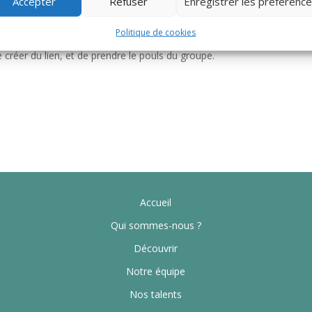
Accepter
Refuser
Enregistrer les préférenc
n contexte du jour, une situation professionnelle, ou simplement sur
Politique de cookies
e créer du lien, et de prendre le pouls du groupe.
Accueil
Qui sommes-nous ?
Découvrir
Notre équipe
Nos talents