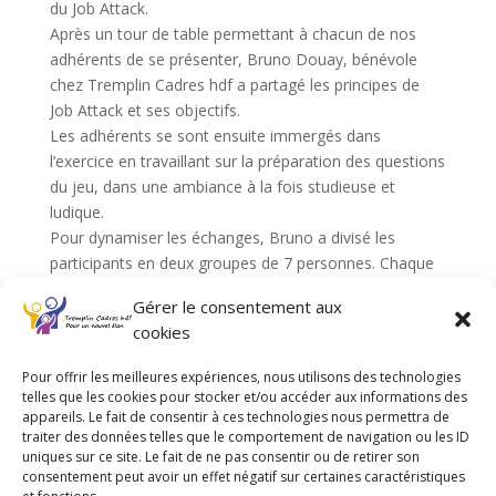
du Job Attack.
Après un tour de table permettant à chacun de nos
adhérents de se présenter, Bruno Douay, bénévole
chez Tremplin Cadres hdf a partagé les principes de
Job Attack et ses objectifs.
Les adhérents se sont ensuite immergés dans
l’exercice en travaillant sur la préparation des questions
du jeu, dans une ambiance à la fois studieuse et
ludique.
Pour dynamiser les échanges, Bruno a divisé les
participants en deux groupes de 7 personnes. Chaque
groupe a appliqué la méthodologie habituelle :
Gérer le consentement aux
Réflexion collective sur les questions et les réponses.
cookies
Sélection et vote pour 10 questions qui seront
retenues pour le jeu final.
Pour offrir les meilleures expériences, nous utilisons des technologies
Anne Flahaut a rejoint chaque groupe pour échanger,
telles que les cookies pour stocker et/ou accéder aux informations des
conseiller et enrichir les propositions.
appareils. Le fait de consentir à ces technologies nous permettra de
traiter des données telles que le comportement de navigation ou les ID
À l’issue de cet atelier, nous avons convenu d’un
uniques sur ce site. Le fait de ne pas consentir ou de retirer son
rendez-vous dans les locaux de l’APEC pour :
consentement peut avoir un effet négatif sur certaines caractéristiques
Organiser une démonstration du jeu entre novembre
et fonctions.