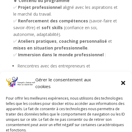
🔹 Contenu du programme
✅
Projet professionnel
aligné avec les aspirations et
le marché du travail.
✅
Renforcement des compétences
(savoir-faire et
savoir-être) et
soft skills
(confiance en soi,
autonomie, adaptabilité).
✅
Ateliers pratiques
,
coaching personnalisé
et
mises en situation professionnelle
.
✅
Immersion dans le monde professionnel
:
Rencontres avec des entrepreneurs et
professionnels.
Gérer le consentement aux
Découverte de métiers et secteurs porteurs.
cookies
Job datings et forums dédiés.
« Le Mur des projets »
: espace collaboratif pour
Pour offrir les meilleures expériences, nous utilisons des technologies
telles que les cookies pour stocker et/ou accéder aux informations des
affiner et concrétiser son projet.
appareils. Le fait de consentir à ces technologies nous permettra de
traiter des données telles que le comportement de navigation ou les ID
uniques sur ce site. Le fait de ne pas consentir ou de retirer son
🏢 Cadre
consentement peut avoir un effet négatif sur certaines caractéristiques
et fonctions.