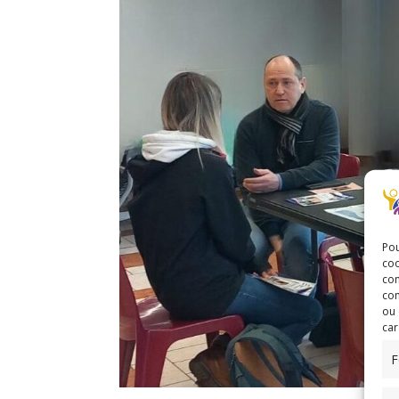
Pou
coo
con
com
ou 
car
F