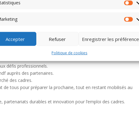
tatistiques
Sta
er Planquart de COMMUNE DE CHERENG, a rassemblé les principaux act
arketing
Ma
 de services.
ve d’Ascq , cet événement a été une véritable plateforme d’échanges et
édiés aux cadres.
Accepter
Refuser
Enregistrer les préférenc
QUEMAL, Alain Pastouret et Frédéric BOURGEOIS (adhérents de
rganisateurs, dont Pauline Erouart Dubart et son équipe.
Politique de cookies
ux défis professionnels.
hdf auprès des partenaires.
rché des cadres.
t de tous pour préparer la prochaine, tout en restant mobilisés au
 partenariats durables et innovation pour l’emploi des cadres.