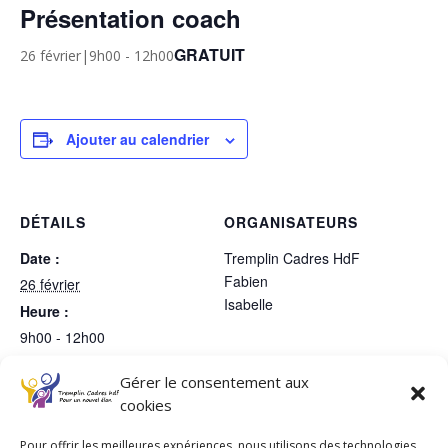
Présentation coach
GRATUIT
26 février|9h00
-
12h00
Ajouter au calendrier
DÉTAILS
ORGANISATEURS
Date :
Tremplin Cadres HdF
Fabien
26 février
Isabelle
Heure :
9h00 - 12h00
Prix :
Gérer le consentement aux
Gratuit
cookies
Pour offrir les meilleures expériences, nous utilisons des technologies