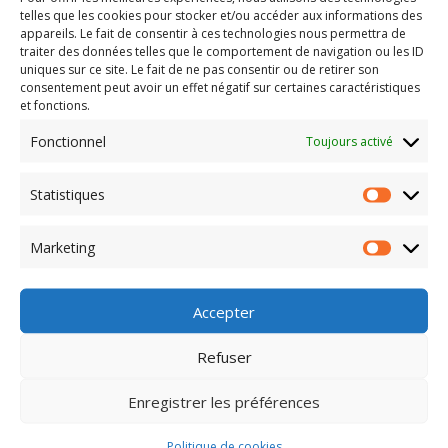
telles que les cookies pour stocker et/ou accéder aux informations des
appareils. Le fait de consentir à ces technologies nous permettra de
traiter des données telles que le comportement de navigation ou les ID
uniques sur ce site. Le fait de ne pas consentir ou de retirer son
consentement peut avoir un effet négatif sur certaines caractéristiques
et fonctions.
Fonctionnel
Toujours activé
Statistiques
Statisti
Marketing
Marketi
LIEU
Maison du citoyen
Accepter
Avenue de Dunkerque
Lomme
,
+ Google Map
Refuser
Enregistrer les préférences
Atelier pitch
Boostez vos entretiens professionnels avec la méthode
starts
Politique de cookies