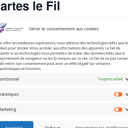
artes le Fil
Gérer le consentement aux cookies
r offrir les meilleures expériences, nous utilisons des technologies telles que l
LS
ORGANISATEUR
kies pour stocker et/ou accéder aux informations des appareils. Le fait de
sentir à ces technologies nous permettra de traiter des données telles que le
Bruno DOUAY
portement de navigation ou les ID uniques sur ce site. Le fait de ne pas consen
de retirer son consentement peut avoir un effet négatif sur certaines
actéristiques et fonctions.
onctionnel
Toujours activé
12h00
tatistiques
Sta
arketing
Ma
Accepter
Refuser
Enregistrer les préférenc