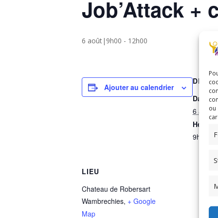
Job’Attack + c
6 août|9h00
-
12h00
Pou
DÉTAI
coo
Ajouter au calendrier
con
Date :
com
ou 
6 août
car
Heure :
F
9h00 - 
S
LIEU
M
Chateau de Robersart
Wambrechies
,
+ Google
Map