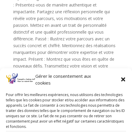
: Présentez-vous de manière authentique et
impactante. Partagez une réflexion personnelle qui
révèle votre parcours, vos motivations et votre
passion. Mettez en avant un trait de personnalité
distinctif et une qualité professionnelle qui vous
différencie. Passé : Illustrez votre parcours avec un
succès concret et chiffré. Mentionnez des réalisations
marquantes pour démontrer votre expertise et votre
impact. Présent : Montrez que vous êtes en quête de
nouveaux défis. Transmettez votre vision et votre
énergie pour susciter l’adhésion. À retenir : si le présent
Gérer le consentement aux
n’est pas clair, le projet ne l’est pas non plus. Projection
cookies
: Concluez en proposant une suite concrète : « Je peux
vous laisser mes coordonnées pour échanger plus en
Pour offrir les meilleures expériences, nous utilisons des technologies
détail et explorer comment mon profil pourrait
telles que les cookies pour stocker et/ou accéder aux informations des
appareils. Le fait de consentir à ces technologies nous permettra de
répondre à vos besoins. » « Je serais ravi de vous
traiter des données telles que le comportement de navigation ou les ID
envoyer mon CV ou de convenir d’un entretien pour
uniques sur ce site. Le fait de ne pas consentir ou de retirer son
approfondir notre discussion. N’hésitez pas à me
consentement peut avoir un effet négatif sur certaines caractéristiques
et fonctions.
contacter ! » Après trois heures d’atelier intensif et sans