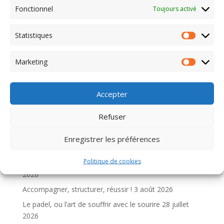
pause, chaque participant avait finalisé une première
Fonctionnel
Toujours activé
version de son pitch. Si celui-ci est amené à évoluer
avec le temps, cette étape marque déjà une avancée
Statistiques
significative dans leur parcours.
Statisti
Marketing
Marketi
Accepter
Refuser
Articles récents
Un atelier inspirant avec Tremplin Cadres hdf !
6 août
Enregistrer les préférences
2026
Politique de cookies
Quand le padel devient bien plus qu’un sport…
4 août
2026
Accompagner, structurer, réussir !
3 août 2026
Le padel, ou l’art de souffrir avec le sourire
28 juillet
2026