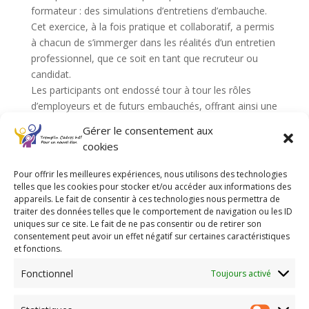
formateur : des simulations d’entretiens d’embauche.
Cet exercice, à la fois pratique et collaboratif, a permis
à chacun de s’immerger dans les réalités d’un entretien
professionnel, que ce soit en tant que recruteur ou
candidat.
Les participants ont endossé tour à tour les rôles
d’employeurs et de futurs embauchés, offrant ainsi une
expérience complète et réaliste.
Gérer le consentement aux
Chaque simulation a été suivie d’un retour constructif
cookies
et bienveillant de la part des autres membres de
l’assemblée, favorisant ainsi l’échange de conseils et
Pour offrir les meilleures expériences, nous utilisons des technologies
l’amélioration continue.
telles que les cookies pour stocker et/ou accéder aux informations des
appareils. Le fait de consentir à ces technologies nous permettra de
Cet atelier a non seulement renforcé les compétences
traiter des données telles que le comportement de navigation ou les ID
en communication et en négociation des adhérents,
uniques sur ce site. Le fait de ne pas consentir ou de retirer son
mais il a aussi créé un espace d’entraide et de partage
consentement peut avoir un effet négatif sur certaines caractéristiques
d’expériences. Une belle illustration de la dynamique
et fonctions.
collective qui anime Tremplin Cadres hdf !
Fonctionnel
Toujours activé