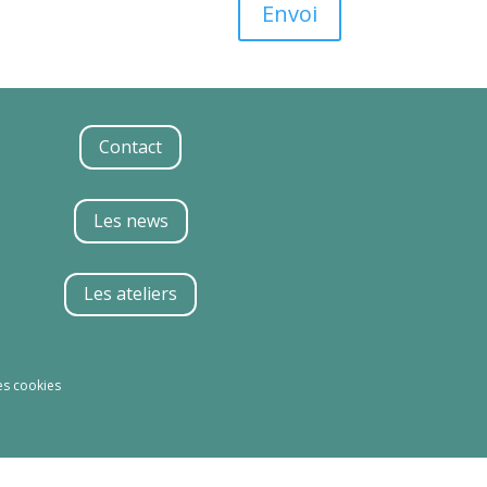
Envoi
Contact
Les news
Les ateliers
es cookies